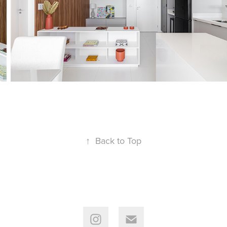
↑
Back to Top