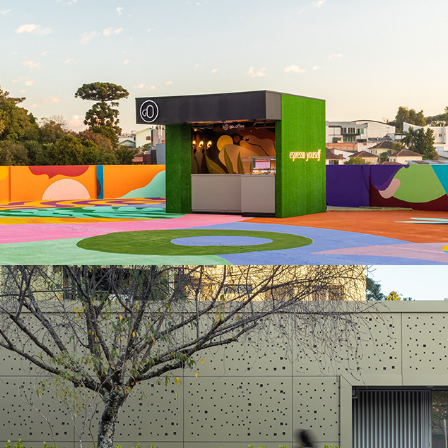
GoCoffee & Matiz CasaCor22