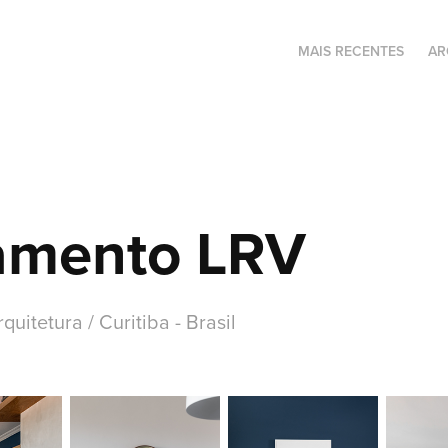
MAIS RECENTES
AR
amento LRV
quitetura / Curitiba - Brasil