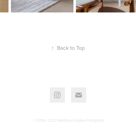
↑
Back to Top
© 2018–2022 Matheus Kaplun Fotografia