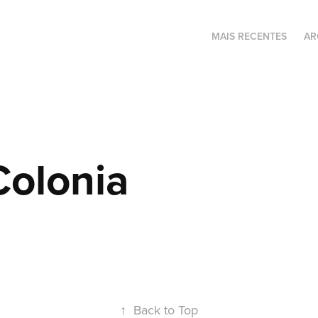
MAIS RECENTES
AR
Colonia
↑
Back to Top